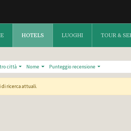
E
HOTELS
LUOGHI
TOUR & SE
tro città
Nome
Punteggio recensione
di ricerca attuali.