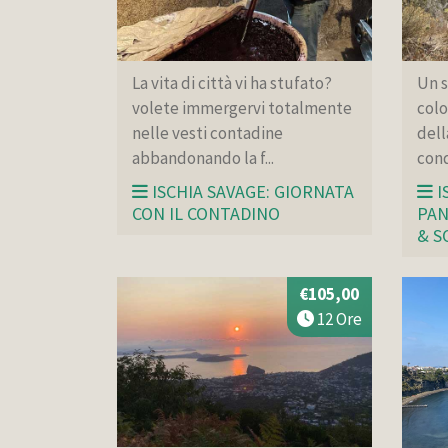
La vita di città vi ha stufato?
Un s
volete immergervi totalmente
colo
nelle vesti contadine
dell
abbandonando la f...
cond
ISCHIA SAVAGE: GIORNATA
I
CON IL CONTADINO
PAN
& S
€105,00
12 Ore