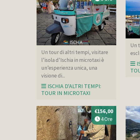
Un t
Un tour di altri tempi, visitare
escl
l’isola d'Ischia in microtaxi è
I
un’esperienza unica, una
TOU
visione di...
ISCHIA D'ALTRI TEMPI:
TOUR IN MICROTAXI
€156,00
4 Ore