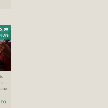
5,00
4 Ore
to
ne
ione
NTO