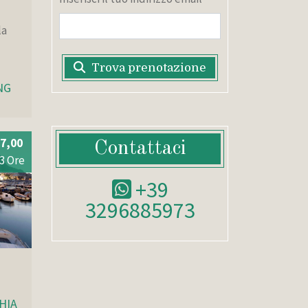
la
Trova prenotazione
NG
7,00
Contattaci
3 Ore
+39
3296885973
HIA