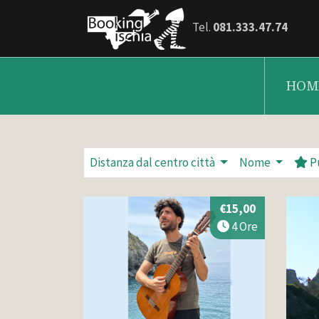
Tel.
081.333.47.74
HOM
Distanza dal centro città
Nome
P
€15,00
4 Ore