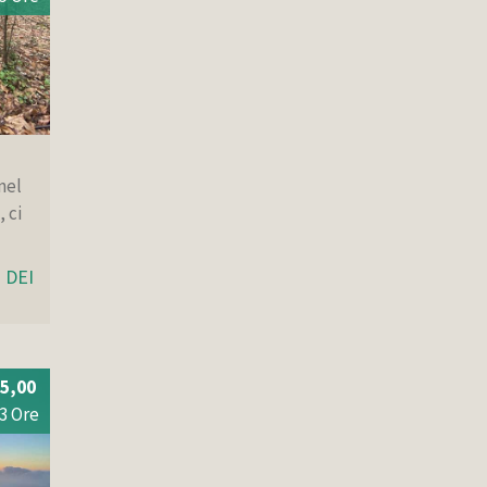
nel
 ci
 DEI
5,00
3 Ore