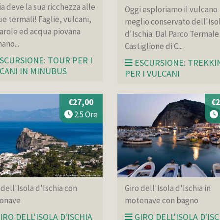
ia deve la sua ricchezza alle
Oggi esploriamo il vulcano
e termali! Faglie, vulcani,
meglio conservato dell'Iso
arole ed acqua piovana
d'Ischia. Dal Parco Termale
ano...
Castiglione di C...
SCURSIONE: TOUR PER I
ESCURSIONE: TREKKI
CANI IN MINUBUS
PER I VULCANI
€27,00
€2
2.5 Ore
 dell'Isola d'Ischia con
Giro dell'Isola d'Ischia in
onave
motonave con bagno
IRO DELL'ISOLA D'ISCHIA
GIRO DELL'ISOLA D'ISC