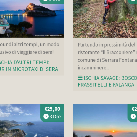
our di altri tempi, un modo
Partendo in prossimità del
usivo di viaggiare di sera!
ristorante “il Bracconiere” 
comune di Serrara Fontana,
SCHIA D'ALTRI TEMPI:
incamminere...
R IN MICROTAXI DI SERA
ISCHIA SAVAGE: BOSCO
FRASSITELLI E FALANGA
€25,00
€2
3 Ore