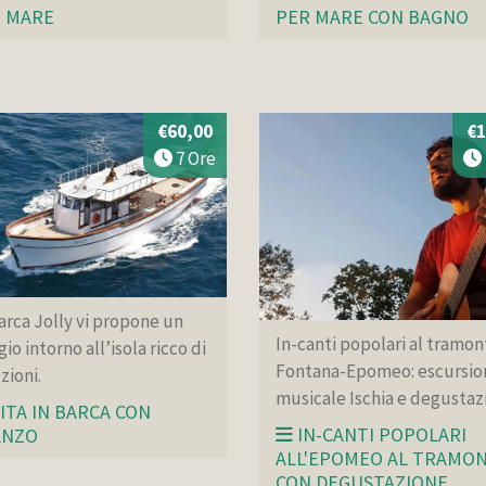
 MARE
PER MARE CON BAGNO
€60,00
€1
7 Ore
arca Jolly vi propone un
In-canti popolari al tramon
gio intorno all’isola ricco di
Fontana-Epomeo: escursio
ioni.
musicale Ischia e degustaz
ITA IN BARCA CON
IN-CANTI POPOLARI
ANZO
ALL'EPOMEO AL TRAMO
CON DEGUSTAZIONE