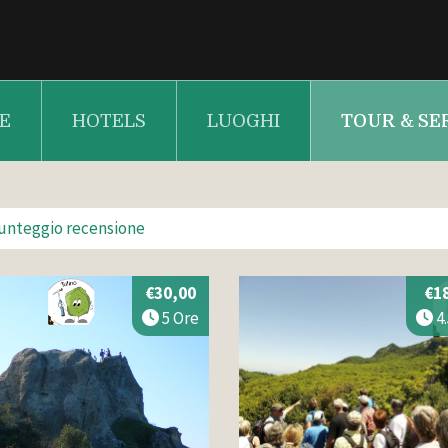
E
HOTELS
LUOGHI
TOUR & SE
unteggio recensione
€30,00
€1
5 Ore
4