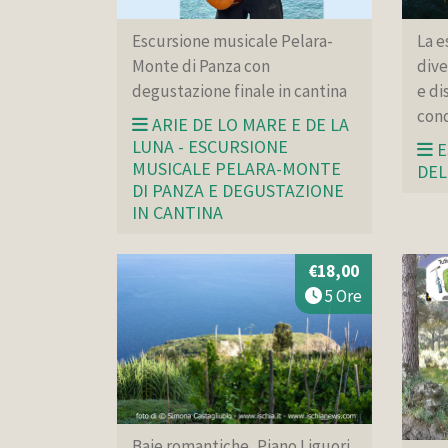
Escursione musicale Pelara-
La e
Monte di Panza con
dive
degustazione finale in cantina
e di
cond
ARIE DE LO MARE E DE LA
LUNA - ESCURSIONE
E
MUSICALE PELARA-MONTE
DEL
DI PANZA E DEGUSTAZIONE
IN CANTINA
€18,00
5 Ore
Baie romantiche, Piano Liguori,