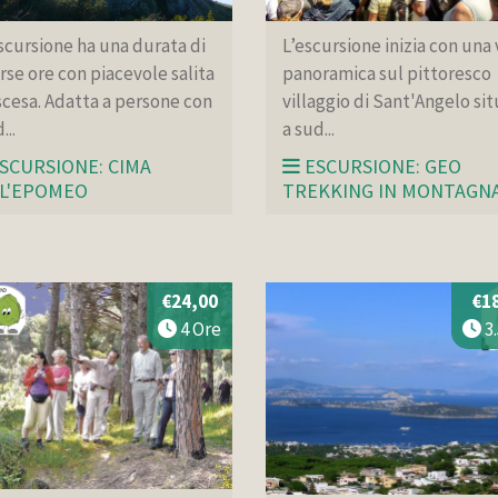
scursione ha una durata di
L’escursione inizia con una 
rse ore con piacevole salita
panoramica sul pittoresco
scesa. Adatta a persone con
villaggio di Sant'Angelo si
...
a sud...
SCURSIONE: CIMA
ESCURSIONE: GEO
L'EPOMEO
TREKKING IN MONTAGN
€24,00
€1
4 Ore
3