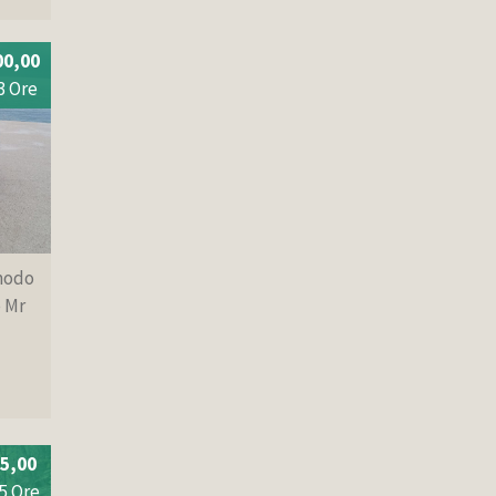
00,00
3 Ore
 modo
e Mr
5,00
5 Ore