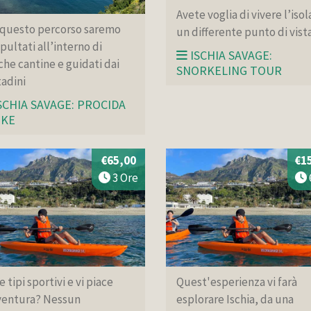
Avete voglia di vivere l’isol
 questo percorso saremo
un differente punto di vist
pultati all’interno di
ISCHIA SAVAGE:
che cantine e guidati dai
SNORKELING TOUR
adini
SCHIA SAVAGE: PROCIDA
IKE
€65,00
€1
3 Ore
e tipi sportivi e vi piace
Quest'esperienza vi farà
ventura? Nessun
esplorare Ischia, da una