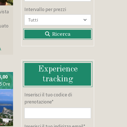
Intervallo per prezzi
vista
tuato
Ricerca
A
Experience
8,00
tracking
.5 Ore
Inserisci il tuo codice di
prenotazione*
Inserisci il tuo indirizzo email*