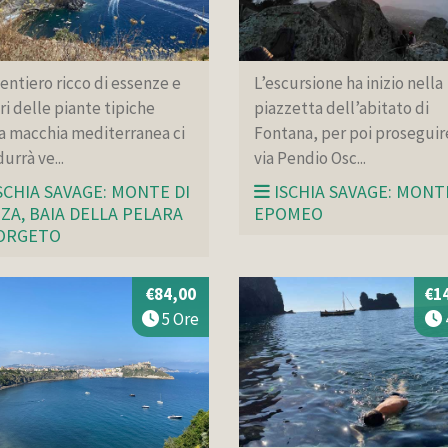
entiero ricco di essenze e
L’escursione ha inizio nella
ri delle piante tipiche
piazzetta dell’abitato di
a macchia mediterranea ci
Fontana, per poi proseguir
urrà ve...
via Pendio Osc...
SCHIA SAVAGE: MONTE DI
ISCHIA SAVAGE: MONT
ZA, BAIA DELLA PELARA
EPOMEO
ORGETO
€84,00
€1
5 Ore