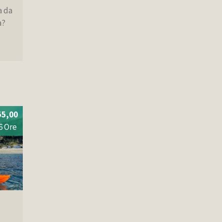
a da
a?
55,00
6 Ore