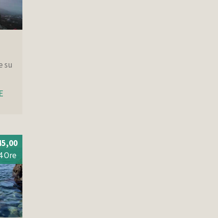
e su
E
45,00
4 Ore