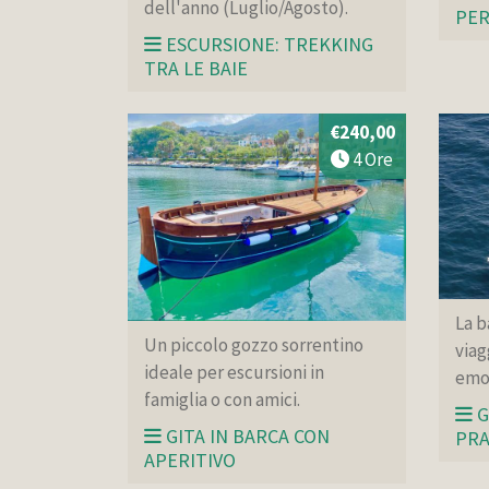
dell'anno (Luglio/Agosto).
PER
ESCURSIONE: TREKKING
TRA LE BAIE
€240,00
4 Ore
La b
Un piccolo gozzo sorrentino
viag
ideale per escursioni in
emoz
famiglia o con amici.
G
GITA IN BARCA CON
PR
APERITIVO