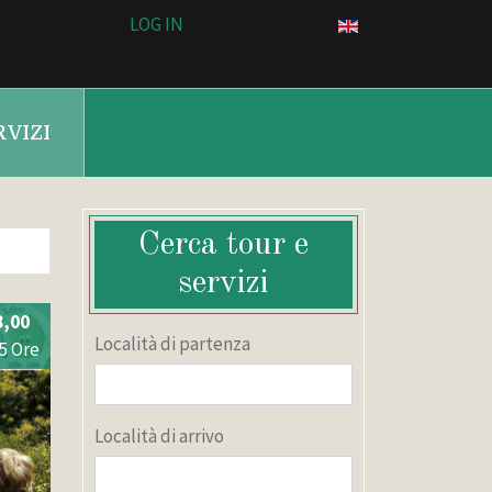
LOG IN
RVIZI
Cerca tour e
servizi
8,00
Località di partenza
.5 Ore
Località di arrivo