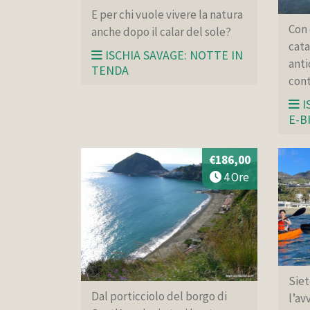
E per chi vuole vivere la natura
Con
anche dopo il calar del sole?
cata
ISCHIA SAVAGE: NOTTE IN
anti
TENDA
cont
I
E-B
€186,00
4 Ore
Siet
Dal porticciolo del borgo di
l’av