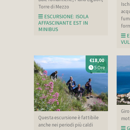
Isch
Torre di Mezzo
acqu
ESCURSIONE: ISOLA
fum
AFFASCINANTE EST IN
form
MINIBUS
E
VUL
€18,00
5 Ore
Giro
Questa escursione è fattibile
mot
anche nei periodi più caldi
G