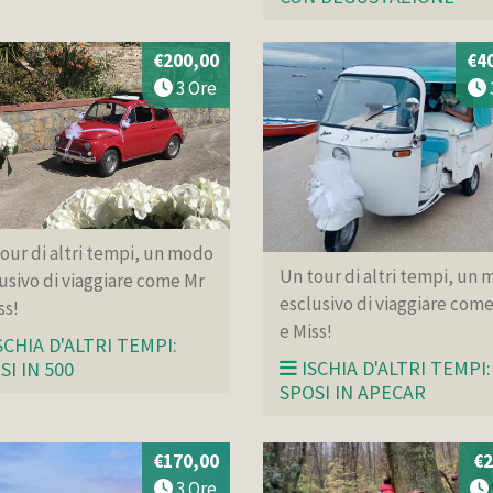
€200,00
€4
3 Ore
our di altri tempi, un modo
Un tour di altri tempi, un
usivo di viaggiare come Mr
esclusivo di viaggiare com
ss!
e Miss!
SCHIA D'ALTRI TEMPI:
ISCHIA D'ALTRI TEMPI:
SI IN 500
SPOSI IN APECAR
€170,00
€2
3 Ore