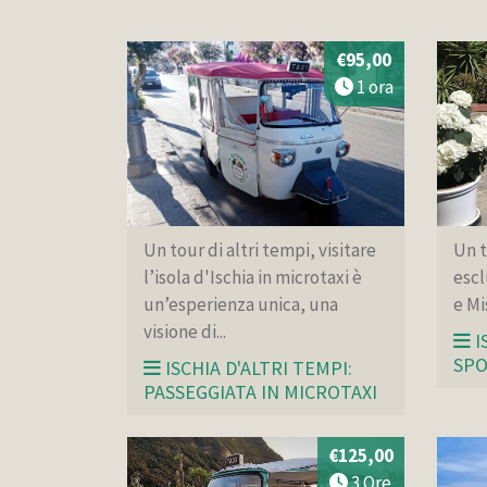
€95,00
1 ora
Un tour di altri tempi, visitare
Un t
l’isola d'Ischia in microtaxi è
escl
un’esperienza unica, una
e Mi
visione di...
I
SPO
ISCHIA D'ALTRI TEMPI:
PASSEGGIATA IN MICROTAXI
€125,00
3 Ore