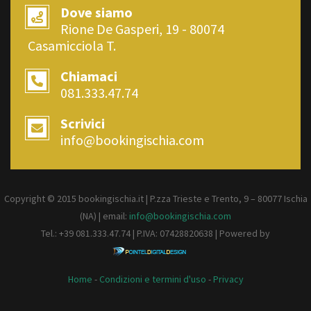
Dove siamo
Rione De Gasperi, 19 - 80074
Casamicciola T.
Chiamaci
081.333.47.74
Scrivici
info@bookingischia.com
Copyright © 2015 bookingischia.it | P.zza Trieste e Trento, 9 – 80077
Ischia
(NA) | email:
info@bookingischia.com
Tel.: +39 081.333.47.74 | P.IVA: 07428820638 | Powered by
Home
-
Condizioni e termini d'uso
-
Privacy