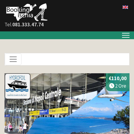
Tel.
081.333.47.74
€110,00
2 Ore