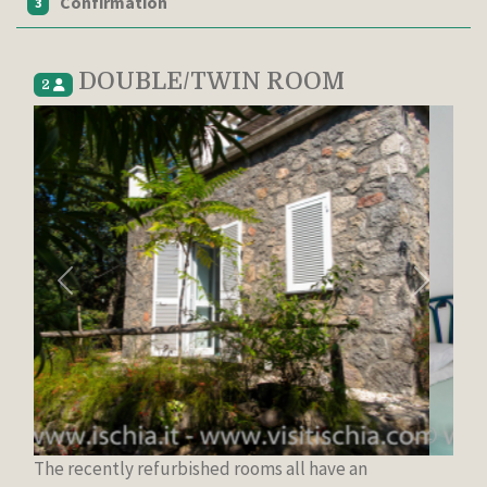
Confirmation
3
DOUBLE/TWIN ROOM
2
Previous
Next
The recently refurbished rooms all have an