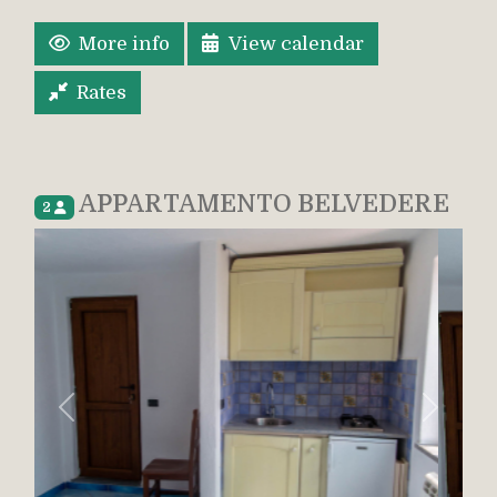
More info
View calendar
Rates
APPARTAMENTO BELVEDERE
2
Previous
Next