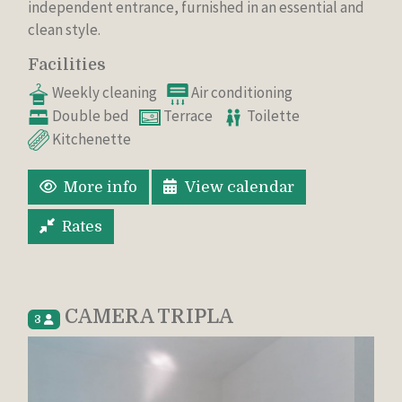
independent entrance, furnished in an essential and
clean style.
Facilities
Weekly cleaning
Air conditioning
Double bed
Terrace
Toilette
Kitchenette
More info
View calendar
Rates
CAMERA TRIPLA
3