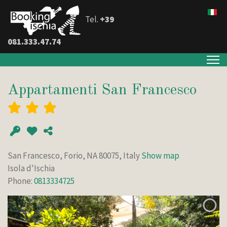
Tel.
+39
081.333.47.74
Appartamenti San Francesco
San Francesco, Forio, NA 80075, Italy
Show map
Isola d'Ischia
Phone:
0813334725