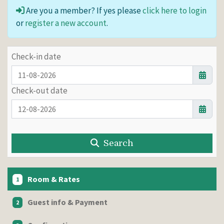
Are you a member? If yes please
click here to login
or
register a new account
.
Check-in date
Check-out date
Search
Room & Rates
1
Guest info & Payment
2