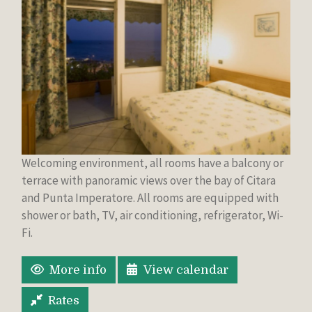
W
elcoming environment
,
all rooms have
a balcony
or
terrace
with panoramic views
over the bay of
Citara
and
Punta
Imperatore
.
All rooms
are equipped with
shower
or bath
, TV,
air conditioning, refrigerator
,
Wi
-
Fi.
More info
View calendar
Rates