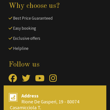
Why choose us?
Best Price Guaranteed
Easy booking
Exclusive offers
Helpline
Follow us
Address
Rione De Gasperi, 19 - 80074
Casamicciola T.