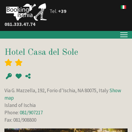
Tel.
+39
081.333.47.74
Hotel Casa del Sole
Via G. Mazzella, 192, Forio d'Ischia, NA 80075, Italy
Show
map
Island of Ischia
Phone:
081/907217
Fax: 081/908800