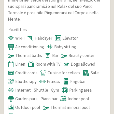
suoi spazi panoramici e nel Relax del suo Parco
Termale è possibile Ringenerarsi nel Corpo e nella
Mente.
Facilities
Wi-Fi
Hairdryer
Elevator
Air conditioning
Baby sitting
Thermal baths
Bar
Beauty center
Linen
Room with TV
Dogs allowed
Credit cards
Cuisine for celiacs
Safe
Eliotherapy
Fitness
Frigobar
Internet
Shuttle
Gym
Parking area
Garden park
Piano bar
Indoor pool
Outdoor pool
Thermal mineral pool