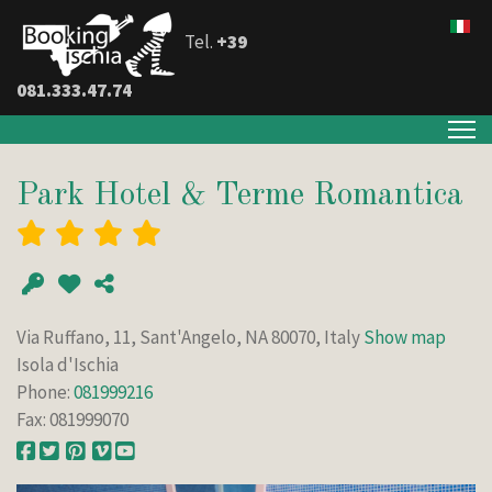
Tel.
+39
081.333.47.74
Park Hotel & Terme Romantica
Via Ruffano, 11, Sant'Angelo, NA 80070, Italy
Show map
Isola d'Ischia
Phone:
081999216
Fax: 081999070