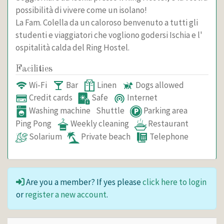
possibilità di vivere come un isolano!
La Fam. Colella da un caloroso benvenuto a tutti gli
studenti e viaggiatori che vogliono godersi Ischia e l'
ospitalità calda del Ring Hostel.
Facilities
Wi-Fi
Bar
Linen
Dogs allowed
Credit cards
Safe
Internet
Washing machine
Shuttle
Parking area
Ping Pong
Weekly cleaning
Restaurant
Solarium
Private beach
Telephone
Are you a member? If yes please
click here to login
or
register a new account
.