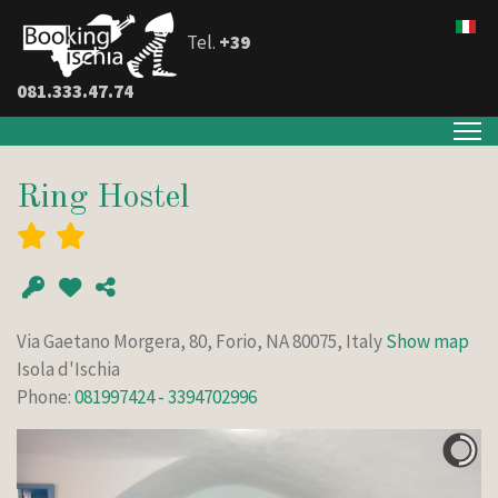
Tel.
+39
081.333.47.74
Ring Hostel
Via Gaetano Morgera, 80, Forio, NA 80075, Italy
Show map
Isola d'Ischia
Phone:
081997424 - 3394702996