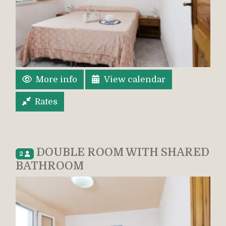
More info
View calendar
Rates
DOUBLE ROOM WITH SHARED
2
BATHROOM