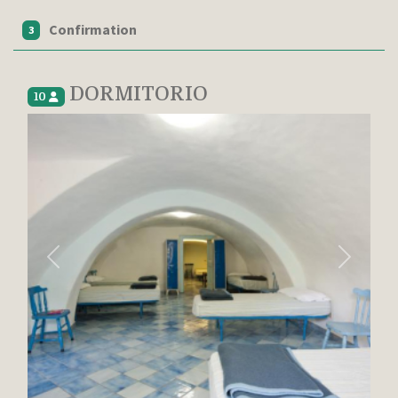
Confirmation
3
DORMITORIO
10
Previous
Next