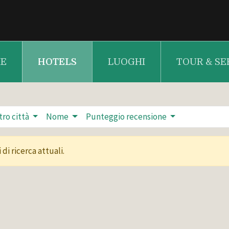
E
HOTELS
LUOGHI
TOUR & SE
tro città
Nome
Punteggio recensione
di ricerca attuali.