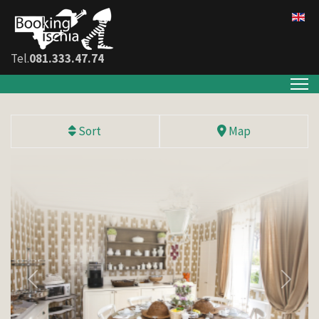
Tel.
081.333.47.74
Sort
Map
Indietro
Avanti