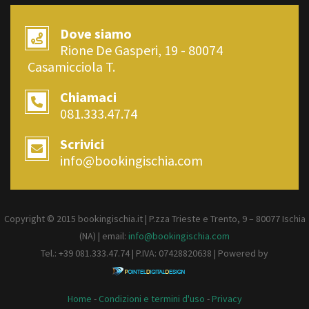
Dove siamo
Rione De Gasperi, 19 - 80074
Casamicciola T.
Chiamaci
081.333.47.74
Scrivici
info@bookingischia.com
Copyright © 2015 bookingischia.it | P.zza Trieste e Trento, 9 – 80077
Ischia
(NA) | email:
info@bookingischia.com
Tel.: +39 081.333.47.74 | P.IVA: 07428820638 | Powered by
Home
-
Condizioni e termini d'uso
-
Privacy