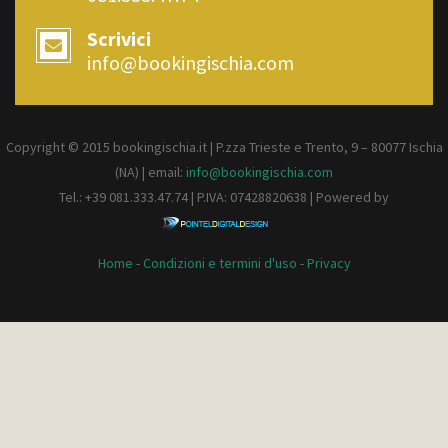
Scrivici
info@bookingischia.com
Copyright © 2015 bookingischia.it | P.zza Trieste e Trento, 9 – 80077
Ischia
(NA) | email:
info@bookingischia.com
Tel.: +39 081.333.47.74 | P.IVA: 07428820638 | Powered by
Home
-
Condizioni e termini d'uso
-
Privacy