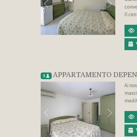
conve
Indietro
Avanti
Il cen
APPARTAMENTO DEPEN
3
Ai nos
massi
medit
Indietro
Avanti