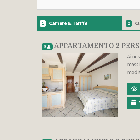
Camere & Tariffe
C
1
2
APPARTAMENTO 2 PER
2
Ai nos
massi
medit