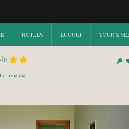
E
HOTELS
LUOGHI
TOUR & SE
ole
tra la mappa