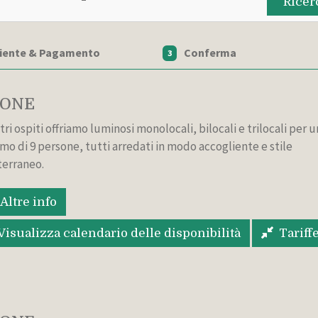
Ricer
liente & Pagamento
Conferma
3
SONE
tri ospiti offriamo luminosi monolocali, bilocali e trilocali per u
mo di 9 persone, tutti arredati in modo accogliente e stile
erraneo.
Altre info
Visualizza calendario delle disponibilità
Tariff