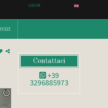
LOG IN
RVIZI
Contattaci
+39
3296885973