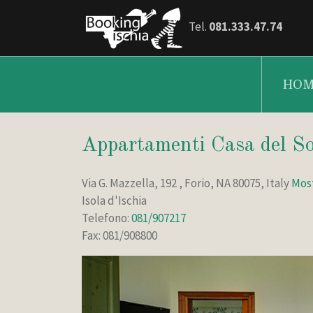
Tel.
081.333.47.74
HOM
Appartamenti Casa del S
Via G. Mazzella, 192 , Forio, NA 80075, Italy
Mos
Isola d'Ischia
Telefono:
081/907217
Fax: 081/908800