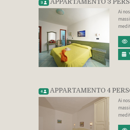
APPARTAMENTO 3 PER
3
Ai nos
massi
medit
APPARTAMENTO 4 PER
4
Ai nos
massi
medit