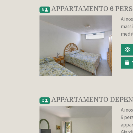
APPARTAMENTO 6 PER
6
Ai nos
massi
medit
APPARTAMENTO DEPEN
2
Ai nos
9 per
appar
Giard