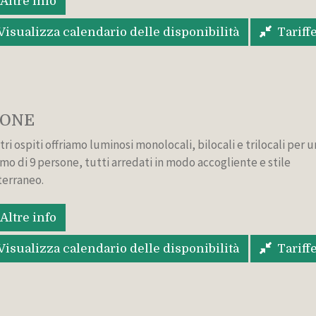
Altre info
Visualizza calendario delle disponibilità
Tariff
SONE
tri ospiti offriamo luminosi monolocali, bilocali e trilocali per u
mo di 9 persone, tutti arredati in modo accogliente e stile
erraneo.
Altre info
Visualizza calendario delle disponibilità
Tariff