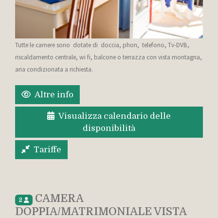
Tutte le camere sono dotate di doccia, phon, telefono, Tv-DVB,
riscaldamento centrale, wi fi, balcone o terrazza con vista montagna,
aria condizionata a richiesta.
Altre info
Visualizza calendario delle
disponibilità
Tariffe
CAMERA
2
DOPPIA/MATRIMONIALE VISTA