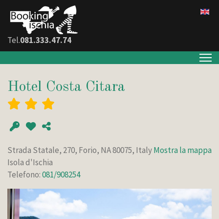
Tel.
081.333.47.74
Hotel Costa Citara
Strada Statale, 270, Forio, NA 80075, Italy
Mostra la mappa
Isola d'Ischia
Telefono:
081/908254