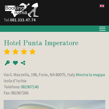
Tel.
081.333.47.74
Hotel Punta Imperatore
Via G. Mazzella, 198, Forio, NA 80075, Italy
Mostra la mappa
Isola d'Ischia
Telefono:
081907140
Fax: 081907266