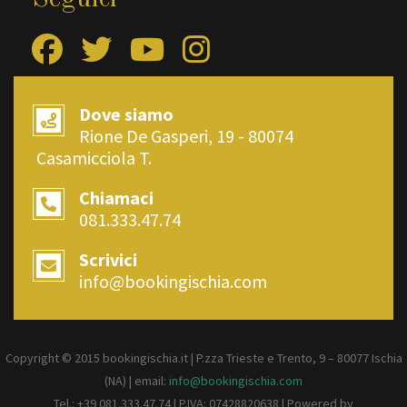
Dove siamo
Rione De Gasperi, 19 - 80074
Casamicciola T.
Chiamaci
081.333.47.74
Scrivici
info@bookingischia.com
Copyright © 2015 bookingischia.it | P.zza Trieste e Trento, 9 – 80077
Ischia
(NA) | email:
info@bookingischia.com
Tel.: +39 081.333.47.74 | P.IVA: 07428820638 | Powered by